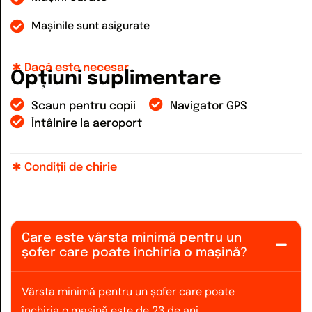
Mașinile sunt asigurate
Dacă este necesar
O
p
ț
i
u
n
i
s
u
p
l
i
m
e
n
t
a
r
e
Scaun pentru copii
Navigator GPS
Întâlnire la aeroport
Condiții de chirie
Care este vârsta minimă pentru un
șofer care poate închiria o mașină?
Vârsta minimă pentru un șofer care poate
închiria o mașină este de 23 de ani.