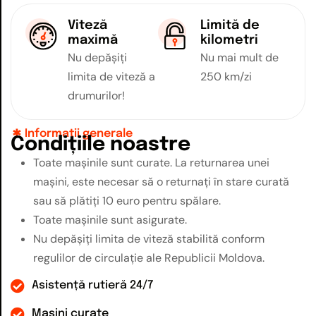
Viteză
Limită de
maximă
kilometri
Nu depășiți
Nu mai mult de
limita de viteză a
250 km/zi
drumurilor!
Informații generale
C
o
n
d
i
ț
i
i
l
e
n
o
a
s
t
r
e
Toate mașinile sunt curate. La returnarea unei
mașini, este necesar să o returnați în stare curată
sau să plătiți 10 euro pentru spălare.
Toate mașinile sunt asigurate.
Nu depășiți limita de viteză stabilită conform
regulilor de circulație ale Republicii Moldova.
Asistență rutieră 24/7
Mașini curate