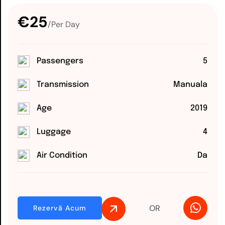
€25
/Per Day
Passengers
5
Transmission
Manuala
Age
2019
Luggage
4
Air Condition
Da
OR
Rezervă Acum