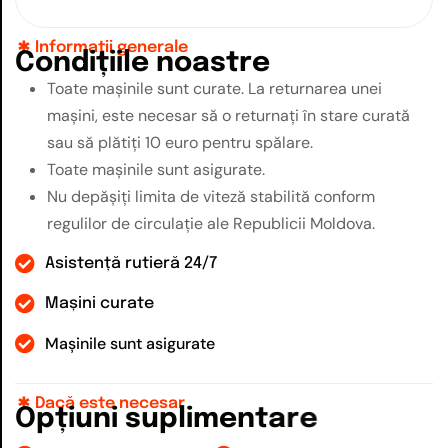
Informații generale
C
o
n
d
i
ț
i
i
l
e
n
o
a
s
t
r
e
Toate mașinile sunt curate. La returnarea unei
mașini, este necesar să o returnați în stare curată
sau să plătiți 10 euro pentru spălare.
Toate mașinile sunt asigurate.
Nu depășiți limita de viteză stabilită conform
regulilor de circulație ale Republicii Moldova.
Asistență rutieră 24/7
Mașini curate
Mașinile sunt asigurate
Dacă este necesar
O
p
ț
i
u
n
i
s
u
p
l
i
m
e
n
t
a
r
e