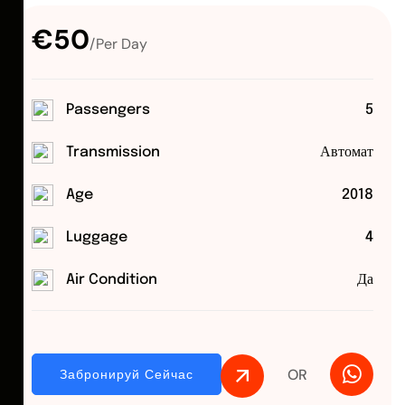
€50
/Per Day
Passengers
5
Transmission
Автомат
Age
2018
Luggage
4
Air Condition
Да
OR
Забронируй Сейчас