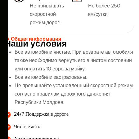
Не привышать
Не более 250
скоростной
км/сутки
режим дорог!
Общая информация
Н
а
ш
и
у
с
л
о
в
и
я
Все автомобили чистые. При возврате автомобиля
также необходимо вернуть его в чистом состоянии
или оплатить 10 евро за мойку.
Все автомобили застрахованы.
Не превышайте установленный скоростной режим
согласно правилам дорожного движения
Республики Молдова.
24/7 Поддержка в дороге
Чистые авто