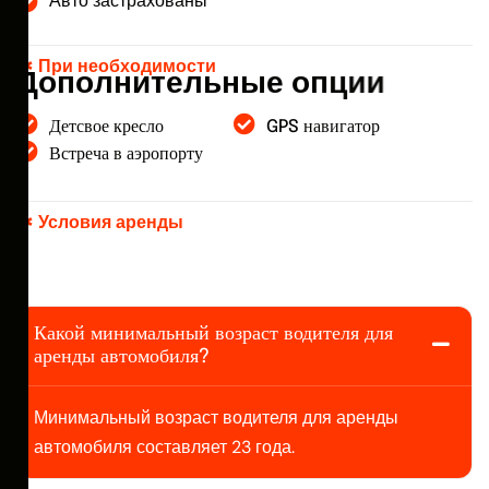
Авто застрахованы
При необходимости
Д
о
п
о
л
н
и
т
е
л
ь
н
ы
е
о
п
ц
и
и
Детсвое кресло
GPS навигатор
Встреча в аэропорту
Условия аренды
Какой минимальный возраст водителя для
аренды автомобиля?
Минимальный возраст водителя для аренды
автомобиля составляет 23 года.